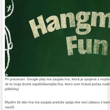
Pri prezeraní Google play ma zaujala hra, ktorá je spojená s mojí
Je to moja druhá najobľúbenejšia hra, ktorú som hrával počas nudný
piškôrky)
.
Myslím že táto hra ma zaujala pretože spája dve veci zábavu s kam
naučil.