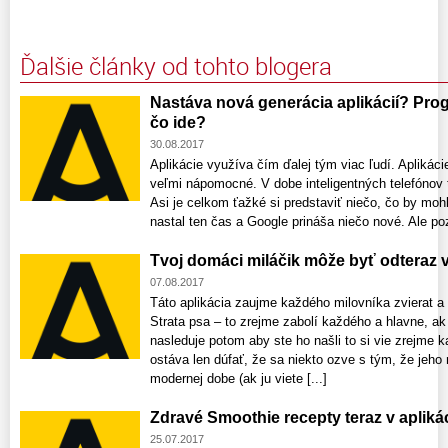
Ďalšie články od tohto blogera
Nastáva nová generácia aplikácií? Pro
čo ide?
30.08.2017
Aplikácie využíva čím ďalej tým viac ľudí. Aplikác
veľmi nápomocné. V dobe inteligentných telefónov t
Asi je celkom ťažké si predstaviť niečo, čo by mohl
nastal ten čas a Google prináša niečo nové. Ale pozo
Tvoj domáci miláčik môže byť odteraz 
07.08.2017
Táto aplikácia zaujme každého milovníka zvierat a
Strata psa – to zrejme zabolí každého a hlavne, ak 
nasleduje potom aby ste ho našli to si vie zrejme ka
ostáva len dúfať, že sa niekto ozve s tým, že jeho
modernej dobe (ak ju viete [...]
Zdravé Smoothie recepty teraz v apliká
25.07.2017