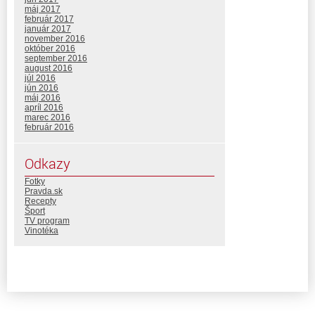
máj 2017
február 2017
január 2017
november 2016
október 2016
september 2016
august 2016
júl 2016
jún 2016
máj 2016
apríl 2016
marec 2016
február 2016
Odkazy
Fotky
Pravda.sk
Recepty
Šport
TV program
Vinotéka