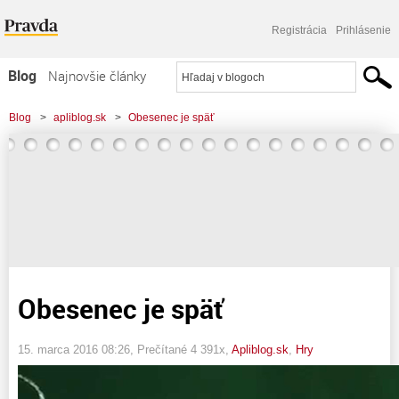
Registrácia
Prihlásenie
Blog
Najnovšie články
Najčítanejšie články
Blog
>
apliblog.sk
>
Obesenec je späť
Najkomentovanejšie články
Zoznam blogov
Komerčné blogy
Obesenec je späť
15. marca 2016 08:26
, Prečítané 4 391x,
Apliblog.sk
,
Hry