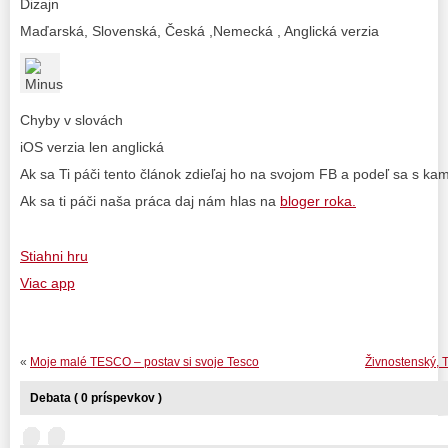
Dizajn
Maďarská, Slovenská, Česká ,Nemecká , Anglická verzia
Chyby v slovách
iOS verzia len anglická
Ak sa Ti páči tento článok zdieľaj ho na svojom FB a podeľ sa s ka
Ak sa ti páči naša práca daj nám hlas na
bloger roka.
Stiahni hru
Viac app
«
Moje malé TESCO – postav si svoje Tesco
Živnostenský, 
Debata ( 0 príspevkov )