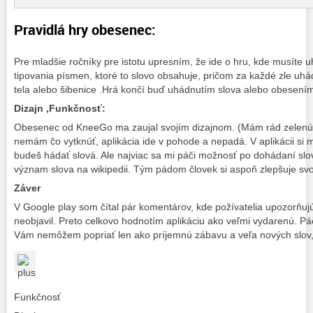
Pravidlá hry obesenec:
Pre mladšie ročníky pre istotu upresním, že ide o hru, kde musíte
tipovania písmen, ktoré to slovo obsahuje, pričom za každé zle uhá
tela alebo šibenice .Hrá končí buď uhádnutím slova alebo obesení
Dizajn ,Funkčnosť:
Obesenec od KneeGo ma zaujal svojím dizajnom. (Mám rád zelenú f
nemám čo vytknúť, aplikácia ide v pohode a nepadá. V aplikácii si m
budeš hádať slová. Ale najviac sa mi páči možnosť po dohádaní sl
význam slova na wikipedii. Tým pádom človek si aspoň zlepšuje sv
Záver
V Google play som čítal pár komentárov, kde požívatelia upozorňuj
neobjavil. Preto celkovo hodnotím aplikáciu ako veľmi vydarenú. Páč
Vám nemôžem popriať len ako príjemnú zábavu a veľa nových slov, 
Funkčnosť