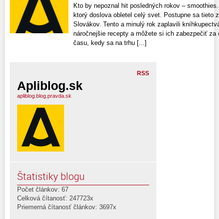
Kto by nepoznal hit posledných rokov – smoothies.
ktorý doslova obletel celý svet. Postupne sa tieto 
Slovákov. Tento a minulý rok zaplavili kníhkupectvá
náročnejšie recepty a môžete si ich zabezpečiť za 
času, kedy sa na trhu [...]
RSS
Apliblog.sk
apliblog.blog.pravda.sk
Štatistiky blogu
Počet článkov: 67
Celková čítanosť: 247723x
Priemerná čítanosť článkov: 3697x