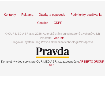
Kontakty
Reklama
Otázky a odpovede
Podmienky používania
Cookies
GDPR
© OUR MEDIA SR a. s. 2026. Autorské práva sú vyhradené a vykonáva ich
vydavateľ,
viac info
.
Blogovací systém Blog.Pravda.sk beží na technológií Wordpress.
Kompletný video servis pre OUR MEDIA SR a.s. zabezpečuje
ARBERTO GROUP
s.r.o.
.