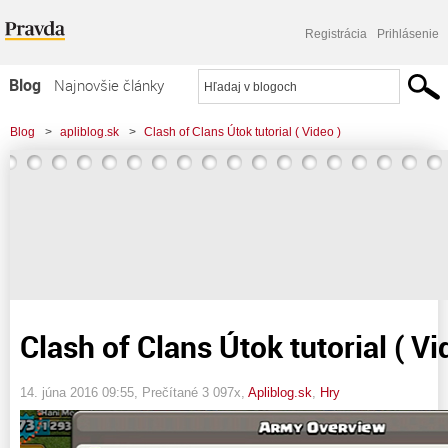
Registrácia
Prihlásenie
Blog
Najnovšie články
Najčítanejšie články
Blog
>
apliblog.sk
>
Clash of Clans Útok tutorial ( Video )
Najkomentovanejšie články
Zoznam blogov
Komerčné blogy
Clash of Clans Útok tutorial ( Vi
14. júna 2016 09:55
, Prečítané 3 097x,
Apliblog.sk
,
Hry