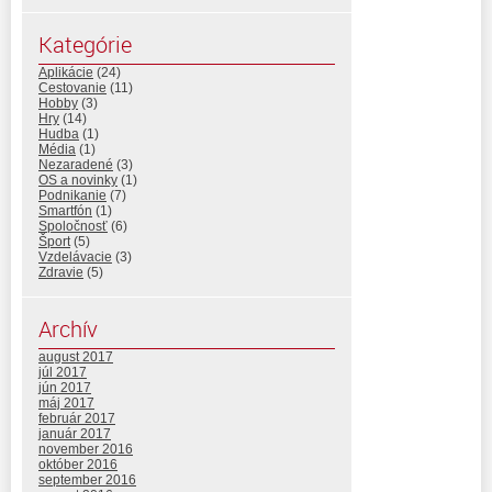
Kategórie
Aplikácie
(24)
Cestovanie
(11)
Hobby
(3)
Hry
(14)
Hudba
(1)
Média
(1)
Nezaradené
(3)
OS a novinky
(1)
Podnikanie
(7)
Smartfón
(1)
Spoločnosť
(6)
Šport
(5)
Vzdelávacie
(3)
Zdravie
(5)
Archív
august 2017
júl 2017
jún 2017
máj 2017
február 2017
január 2017
november 2016
október 2016
september 2016