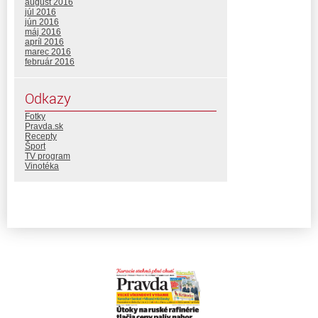
august 2016
júl 2016
jún 2016
máj 2016
apríl 2016
marec 2016
február 2016
Odkazy
Fotky
Pravda.sk
Recepty
Šport
TV program
Vinotéka