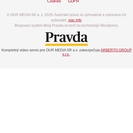
Cookies
GDPR
© OUR MEDIA SR a. s. 2026. Autorské práva sú vyhradené a vykonáva ich
vydavateľ,
viac info
.
Blogovací systém Blog.Pravda.sk beží na technológií Wordpress.
Kompletný video servis pre OUR MEDIA SR a.s. zabezpečuje
ARBERTO GROUP
s.r.o.
.