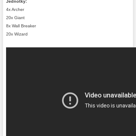
Jednotky:
4x Archer
20x Giant
8x Wall Breaker
20x Wizard