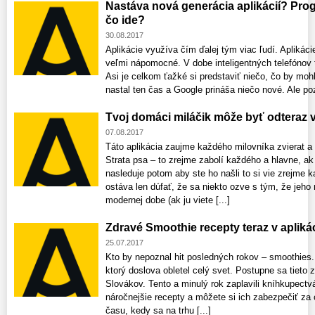
Nastáva nová generácia aplikácií? Pro
čo ide?
30.08.2017
Aplikácie využíva čím ďalej tým viac ľudí. Aplikác
veľmi nápomocné. V dobe inteligentných telefónov t
Asi je celkom ťažké si predstaviť niečo, čo by mohl
nastal ten čas a Google prináša niečo nové. Ale pozo
Tvoj domáci miláčik môže byť odteraz 
07.08.2017
Táto aplikácia zaujme každého milovníka zvierat a
Strata psa – to zrejme zabolí každého a hlavne, ak 
nasleduje potom aby ste ho našli to si vie zrejme ka
ostáva len dúfať, že sa niekto ozve s tým, že jeho
modernej dobe (ak ju viete [...]
Zdravé Smoothie recepty teraz v apliká
25.07.2017
Kto by nepoznal hit posledných rokov – smoothies.
ktorý doslova obletel celý svet. Postupne sa tieto 
Slovákov. Tento a minulý rok zaplavili kníhkupectvá
náročnejšie recepty a môžete si ich zabezpečiť za 
času, kedy sa na trhu [...]